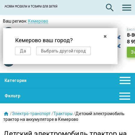

search
Ваш регион:
Кемерово
Бесп
Оплата
при получении
8-8
✖
Кемерово ваш город?
8 9
Доставка
в день заказа
Да
Выбрать другой город
З
Звезды
нас выбирают

Категории

Фильтр

/
Электро-транспорт
/
Тракторы
/
Детский электромобиль
трактор на аккумуляторе в Кемерово
Детский электромобиль трактор на