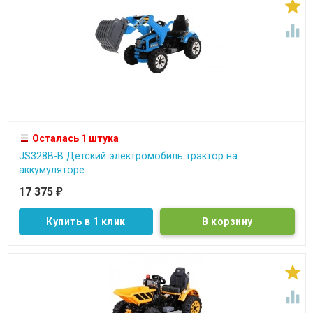


Осталась 1 штука
JS328B-B Детский электромобиль трактор на
аккумуляторе
17 375
₽
Купить в 1 клик

