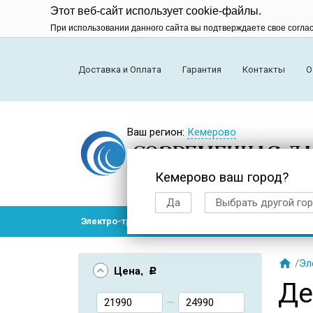
Этот веб-сайт использует cookie-файлы.
При использовании данного сайта вы подтверждаете свое согла
Доставка и Оплата
Гарантия
Контакты
О
Ваш регион:
Кемерово
Кемерово ваш город?
Да
Выбрать другой го
Электро-транспорт
Радиоуправляемые модел

/
Эл
Цена
, Р
Де
—