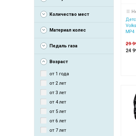
Н
Количество мест
Детс
Volk
Материал колес
MP4 
29 
Педаль газа
24 
Возраст
от 1 года
от 2 лет
от 3 лет
от 4 лет
от 5 лет
от 6 лет
от 7 лет