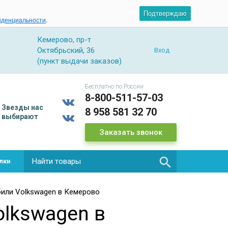
Подтверждаю
иденциальности
.
Кемерово, пр-т
Октябрьский, 36
Вход
(пункт выдачи заказов)
Бесплатно по России
8-800-511-57-03
Звезды
нас
8 958 581 32 70
выбирают
Заказать звонок

лки
или Volkswagen в Кемерово
lkswagen в