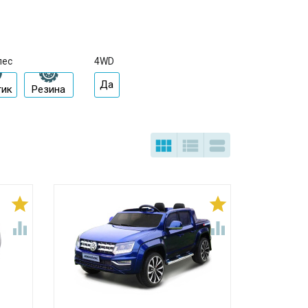
лес
4WD
Да
тик
Резина






