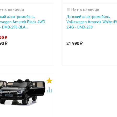
ет в наличии
Нет в наличии
кий электромобиль
Детский электромобиль
swagen Amarok Black 4WD
Volkswagen Amarok White 4
- DMD-298-BLA...
2.4G - DMD-298
990
₽
990
21 990
₽
₽

