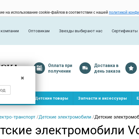
сие на использование cookie-файлов в соответствии с нашей
политикой конф
 компании
Оптовикам
Звезды выбирают нас
Сертификаты
Оплата
при
Доставка
в
получении
день заказа
✖
род
и и игрушки
Детские товары
Запчасти и аксессуары
Е
ектро-транспорт
/
Детские электромобили
/
Детские электромоб
тские электромобили Vo