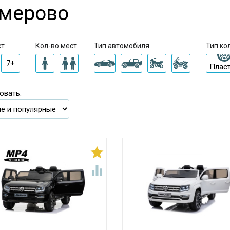
мерово
ст
Кол-во мест
Тип автомобиля
Тип ко
7+
Плас
овать:

