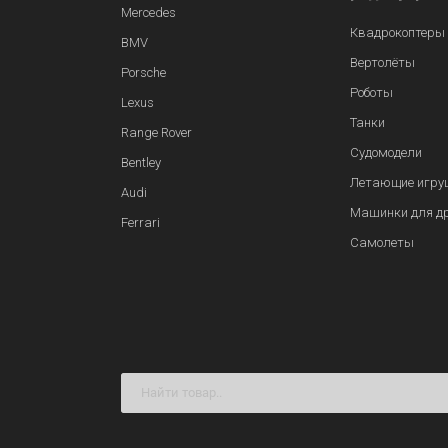
Mercedes
Квадрокоптеры
BMV
Вертолёты
Porsche
Роботы
Lexus
Танки
Range Rover
Судомодели
Bentley
Летающие игру
Audi
Машинки для д
Ferrari
Самолеты