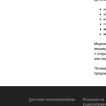
н
о
к
г
в
м
Модели
аккуму
с откр
или гру
Почему
предла
Детские электромобили
Игрушки на
радиоуправ