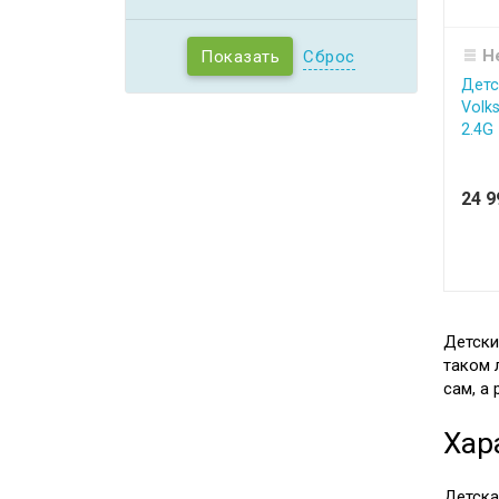
Н
Сброс
Детс
Volk
2.4G
24 
Детски
таком 
сам, а
Хар
Детска