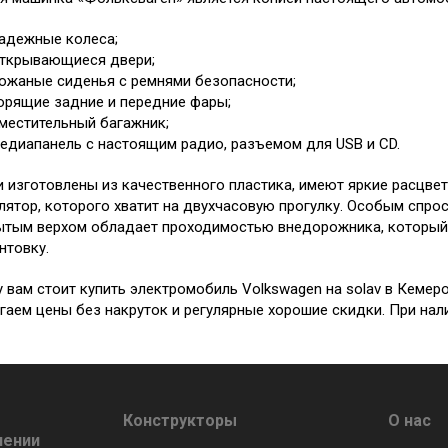
адежные колеса;
ткрывающиеся двери;
ожаные сиденья с ремнями безопасности;
орящие задние и передние фары;
местительный багажник;
едиапанель с настоящим радио, разъемом для USB и CD.
 изготовлены из качественного пластика, имеют яркие расцве
лятор, которого хватит на двухчасовую прогулку. Особым спро
ытым верхом обладает проходимостью внедорожника, который
нтовку.
 вам стоит купить электромобиль Volkswagen на solav в Кемер
гаем цены без накруток и регулярные хорошие скидки. При нали
Конструкторы
О нас
лении