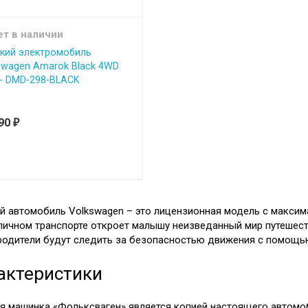
ет в наличии
кий электромобиль
swagen Amarok Black 4WD
 - DMD-298-BLACK
990
₽
й автомобиль Volkswagen – это лицензионная модель с максим
личном транспорте откроет малышу неизведанный мир путешеств
 родители будут следить за безопасностью движения с помощью
актеристики
я машинка «Фольксваген» является копией настоящего автомоб