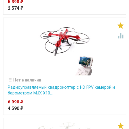
5 390
₽
2 574
₽


Нет в наличии
Радиоуправляемый квадрокоптер с HD FPV камерой и
барометром MJX X10...
6 990
₽
4 590
₽
