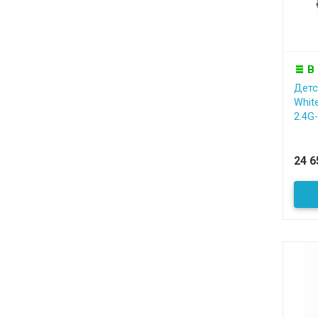
В
Детс
Whit
2.4G-.
24 