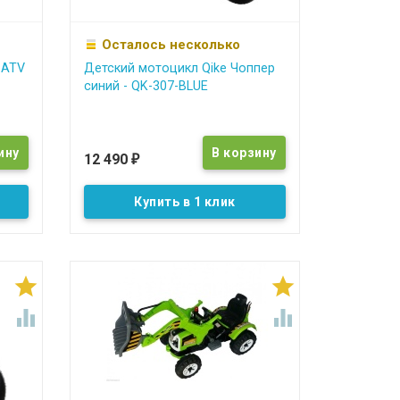
Осталось несколько
 ATV
Детский мотоцикл Qike Чоппер
синий - QK-307-BLUE
12 490
₽
Купить в 1 клик



