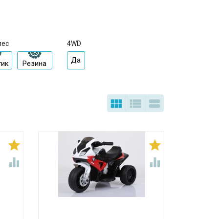
лес
4WD
Да
тик
Резина






