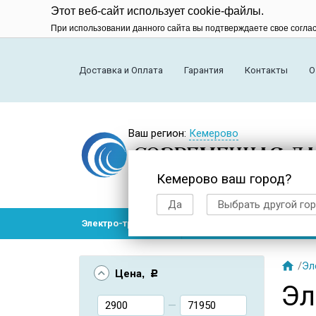
Этот веб-сайт использует cookie-файлы.
При использовании данного сайта вы подтверждаете свое согла
Доставка и Оплата
Гарантия
Контакты
О
Ваш регион:
Кемерово
Кемерово ваш город?
Да
Выбрать другой го
Электро-транспорт
Радиоуправляемые модел

/
Эл
Цена
, Р
Эл
—