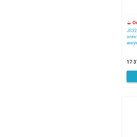
О
JS32
элек
акку
17 