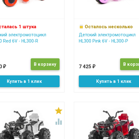
сталась 1 штука
Осталось несколько
кий электромотоцикл
Детский электромотоцикл
0 Red 6V - HL300-R
HL300 Pink 6V - HL300-P
90
7 425
₽
₽
Купить в 1 клик
Купить в 1 клик

