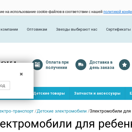
сие на использование cookie-файлов в соответствии с нашей
политикой конф
 компании
Оптовикам
Звезды выбирают нас
Сертификаты
Оплата
при
Доставка
в
получении
день заказа
✖
род
и и игрушки
Детские товары
Запчасти и аксессуары
Е
ектро-транспорт
/
Детские электромобили
/
Электромобили для 
ектромобили для ребенк