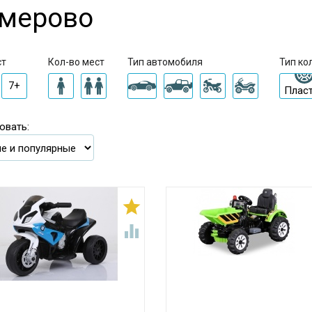
мерово
ст
Кол-во мест
Тип автомобиля
Тип ко
7+
Плас
овать:

