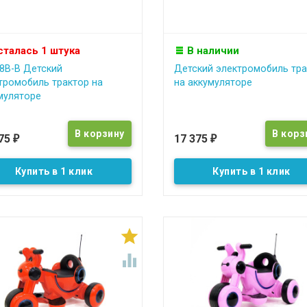
сталась 1 штука
В наличии
8B-B Детский
Детский электромобиль тра
тромобиль трактор на
на аккумуляторе
муляторе
375
17 375
₽
₽
Купить в 1 клик
Купить в 1 клик

