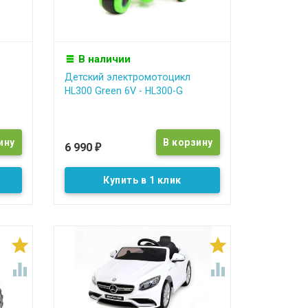
В наличии
Детский электромотоцикл
HL300 Green 6V - HL300-G
6 990
₽
Купить в 1 клик



