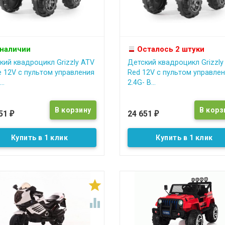
 наличии
Осталось 2 штуки
кий квадроцикл Grizzly ATV
Детский квадроцикл Grizzly
e 12V с пультом управления
Red 12V с пультом управле
..
2.4G- B...
651
24 651
₽
₽
Купить в 1 клик
Купить в 1 клик

