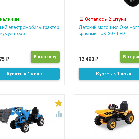
 наличии
Осталось 2 штуки
кий электромобиль трактор
Детский мотоцикл Qike Чоп
ккумуляторе
красный - QK-307-RED
375
12 490
₽
₽
Купить в 1 клик
Купить в 1 клик

