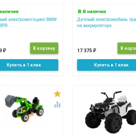
 наличии
В наличии
кий электромотоцикл BMW
Детский электромобиль тра
0PR
на аккумуляторе
79
17 375
₽
₽
Купить в 1 клик
Купить в 1 клик

