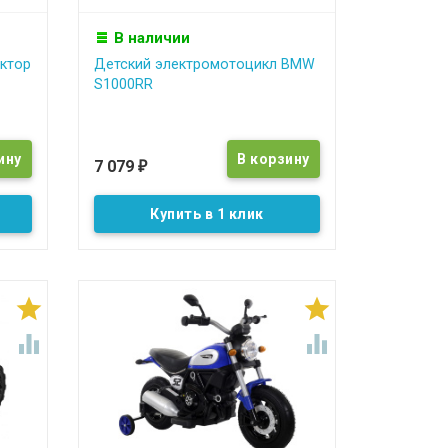
В наличии
ктор
Детский электромотоцикл BMW
S1000RR
7 079
₽
Купить в 1 клик



