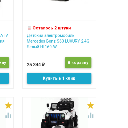
Осталось 2 штуки
 ATV
Детский электромобиль
ния
Mercedes Benz S63 LUXURY 2.4G
Белый HL169-W
25 344
₽
Купить в 1 клик



