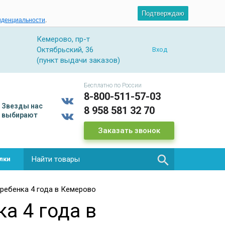
Подтверждаю
иденциальности
.
Кемерово, пр-т
Октябрьский, 36
Вход
(пункт выдачи заказов)
Бесплатно по России
8-800-511-57-03
Звезды
нас
8 958 581 32 70
выбирают
Заказать звонок

лки
ребенка 4 года в Кемерово
а 4 года в