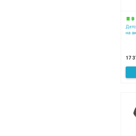
В
Детс
на а
17 