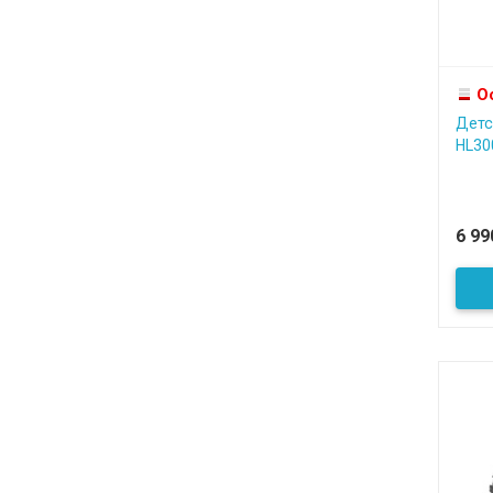
О
Детс
HL30
6 9