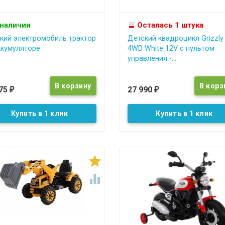
 наличии
Осталась 1 штука
кий электромобиль трактор
Детский квадроцикл Grizzly
ккумуляторе
4WD White 12V с пультом
управления -...
375
27 990
₽
₽
Купить в 1 клик
Купить в 1 клик

