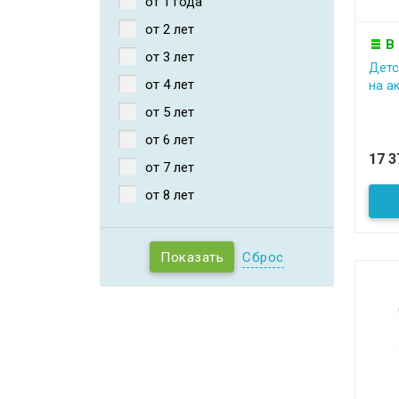
от 1 года
от 2 лет
В
от 3 лет
Детс
от 4 лет
на а
от 5 лет
от 6 лет
17 
от 7 лет
от 8 лет
Сброс