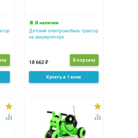
В наличии
ктор
Детский электромобиль трактор
на аккумуляторе
18 662
₽
Купить в 1 клик



