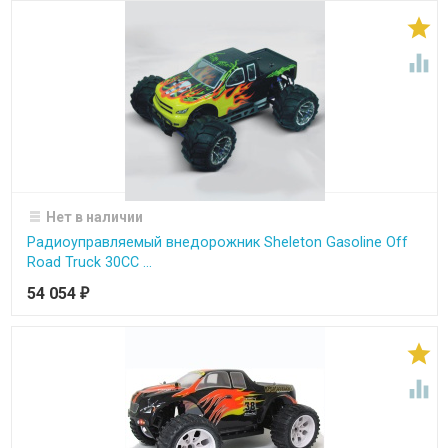


Нет в наличии
Радиоуправляемый внедорожник Sheleton Gasoline Off
Road Truck 30СС ...
54 054
₽

