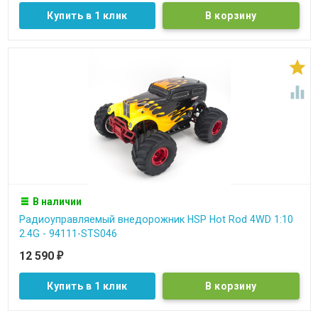
Купить в 1 клик


В наличии
Радиоуправляемый внедорожник HSP Hot Rod 4WD 1:10
2.4G - 94111-STS046
12 590
₽
Купить в 1 клик