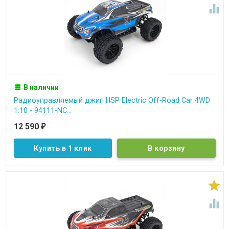

В наличии
Радиоуправляемый джип HSP Electric Off-Road Car 4WD
1:10 - 94111-NC...
12 590
₽
Купить в 1 клик

