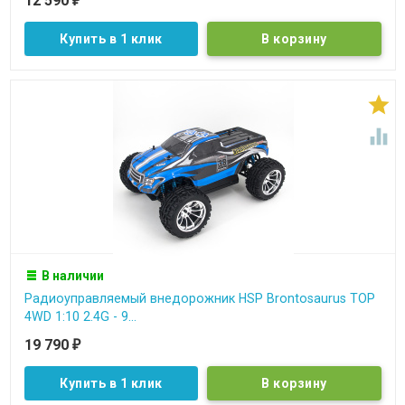
12 590
₽
Купить в 1 клик


В наличии
Радиоуправляемый внедорожник HSP Brontosaurus TOP
4WD 1:10 2.4G - 9...
19 790
₽
Купить в 1 клик