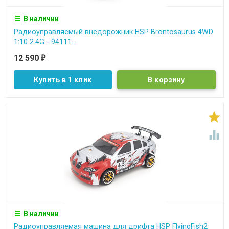
В наличии
Радиоуправляемый внедорожник HSP Brontosaurus 4WD
1:10 2.4G - 94111...
12 590
₽
Купить в 1 клик


В наличии
Радиоуправляемая машина для дрифта HSP FlyingFish2