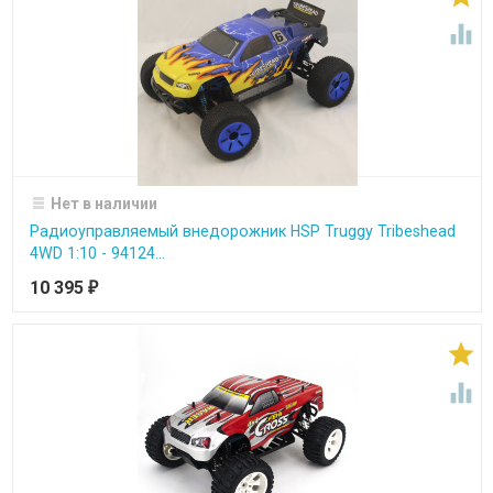

Нет в наличии
Радиоуправляемый внедорожник HSP Truggy Tribeshead
4WD 1:10 - 94124...
10 395
₽

