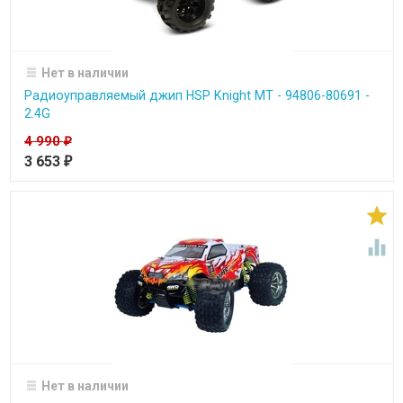
Нет в наличии
Радиоуправляемый джип HSP Knight MT - 94806-80691 -
2.4G
4 990
₽
3 653
₽


Нет в наличии