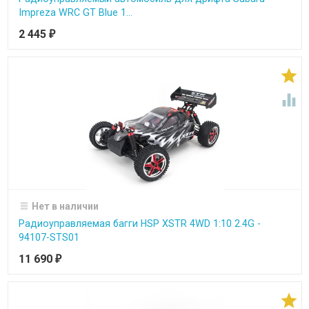
Impreza WRC GT Blue 1...
2 445
₽


Нет в наличии
Радиоуправляемая багги HSP XSTR 4WD 1:10 2.4G -
94107-STS01
11 690
₽
