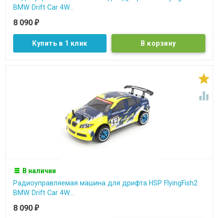
BMW Drift Car 4W...
8 090
₽
Купить в 1 клик


В наличии
Радиоуправляемая машина для дрифта HSP FlyingFish2
BMW Drift Car 4W...
8 090
₽