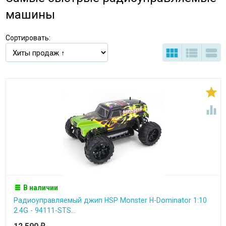
машины
Сортировать:





В наличии
Радиоуправляемый джип HSP Monster H-Dominator 1:10
2.4G - 94111-STS...