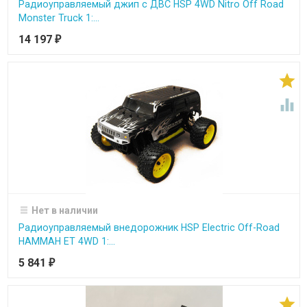
Радиоуправляемый джип с ДВС HSP 4WD Nitro Off Road
Monster Truck 1:...
14 197
₽


Нет в наличии
Радиоуправляемый внедорожник HSP Electric Off-Road
HAMMAH ET 4WD 1:...
5 841
₽
