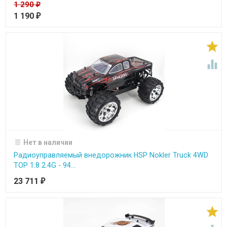
1 290
₽
1 190
₽


Нет в наличии
Радиоуправляемый внедорожник HSP Nokler Truck 4WD
TOP 1:8 2.4G - 94...
23 711
₽
