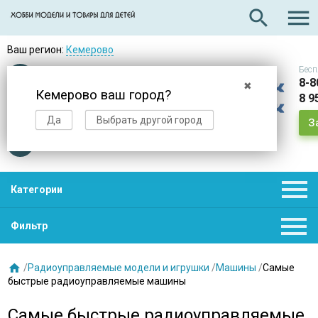

search
Ваш регион:
Кемерово
Бесп
Оплата
при получении
8-8
✖
Кемерово ваш город?
8 9
Доставка
в день заказа
Да
Выбрать другой город
З
Звезды
нас выбирают

Категории

Фильтр

/
Радиоуправляемые модели и игрушки
/
Машины
/
Самые
быстрые радиоуправляемые машины
Самые быстрые радиоуправляемые