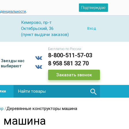
Подтверждаю
иденциальности
.
Кемерово, пр-т
Октябрьский, 36
Вход
(пункт выдачи заказов)
Бесплатно по России
8-800-511-57-03
Звезды
нас
8 958 581 32 70
выбирают
Заказать звонок

лки
ор
/
Деревянные конструкторы машина
ы машина