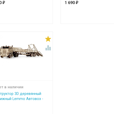
90
1 690
₽
₽


ет в наличии
труктор 3D деревянный
ижный Lemmo Автовоз -