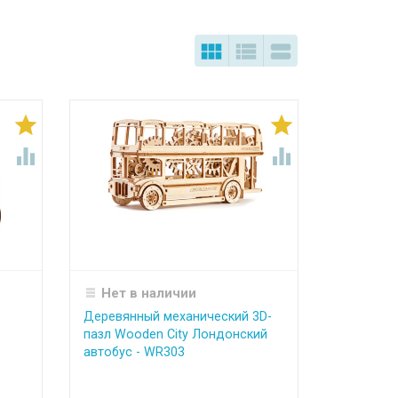







Нет в наличии
Деревянный механический 3D-
пазл Wooden City Лондонский
автобус - WR303