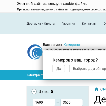
Этот веб-сайт использует cookie-файлы.
При использовании данного сайта вы подтверждаете свое согла
Доставка и Оплата
Гарантия
Контакты
О
Ваш регион:
Кемерово
Кемерово ваш город?
Да
Выбрать другой го
Электро-транспорт
Радиоуправляемые модел

/
Де
Цена
, Р
Де
—