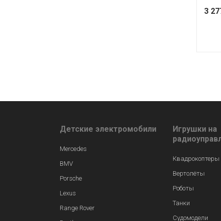
3 2
Детские электромобили
Игрушки на
радиоуправ
Mercedes
Квадрокоптеры
BMV
Вертолёты
Porsche
Роботы
Lexus
Танки
Range Rover
Судомодели