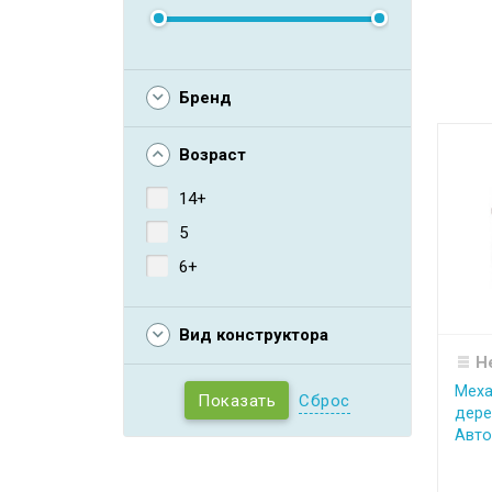
Бренд
Возраст
14+
5
6+
Вид конструктора
Н
Меха
Сброс
дере
Автов