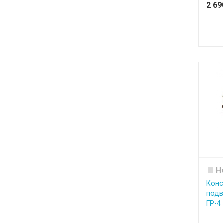
2 6
Н
Конс
подв
ГР-4