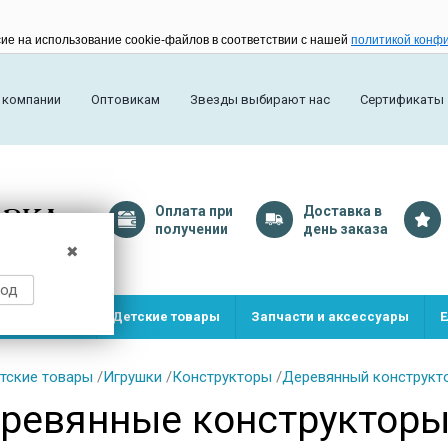
сие на использование cookie-файлов в соответствии с нашей
политикой конф
 компании
Оптовикам
Звезды выбирают нас
Сертификаты
Оплата
при
Доставка
в
получении
день заказа
✖
род
и и игрушки
Детские товары
Запчасти и аксессуары
Е
тские товары
/
Игрушки
/
Конструкторы
/
Деревянный конструкт
ревянные конструктор