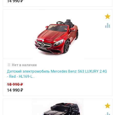
14 990
₽


Нет в наличии
Детский электромобиль Mercedes Benz S63 LUXURY 2.4G
- Red - HL169-L...
18 990
₽
14 990
₽

