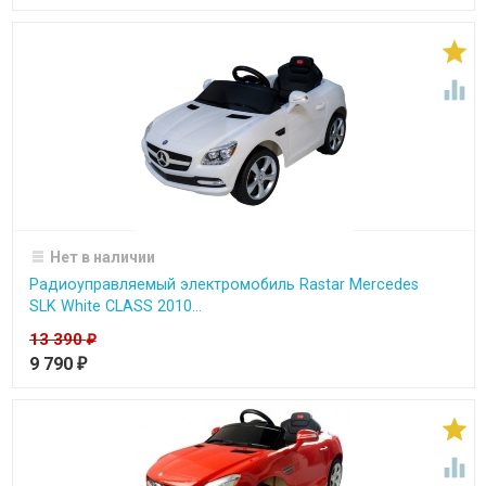


Нет в наличии
Радиоуправляемый электромобиль Rastar Mercedes
SLK White CLASS 2010...
13 390
₽
9 790
₽

