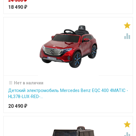
24 500
₽
18 490
₽


Нет в наличии
Детский электромобиль Mercedes Benz EQC 400 4MATIC -
HL378-LUX-RED-...
20 490
₽

