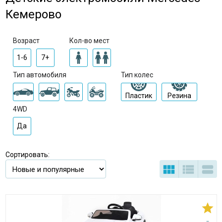
Кемерово
Возраст
Кол-во мест
1-6
7+
Тип автомобиля
Тип колес
Пластик
Резина
4WD
Да
Сортировать:



