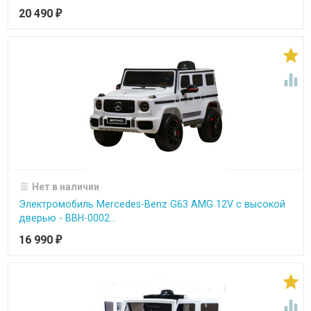
20 490
₽


Нет в наличии
Электромобиль Mercedes-Benz G63 AMG 12V с высокой
дверью - BBH-0002...
16 990
₽

