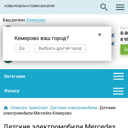

search
Ваш регион:
Кемерово
Бесп
Оплата
при получении
8-8
✖
Кемерово ваш город?
8 9
Доставка
в день заказа
Да
Выбрать другой город
З
Звезды
нас выбирают

Категории

Фильтр

/
Электро-транспорт
/
Детские электромобили
/
Детские
электромобили Mercedes Кемерово
Детские электромобили Mercedes