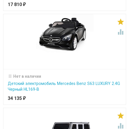
17 810
₽


Нет в наличии
Детский электромобиль Mercedes Benz S63 LUXURY 2.4G
Черный HL169-B
34 135
₽

