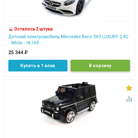
Осталось 2 штуки
Детский электромобиль Mercedes Benz S63 LUXURY 2.4G
- White - HL169...
25 344
₽
Купить в 1 клик

