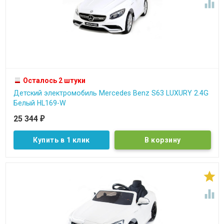

Осталось 2 штуки
Детский электромобиль Mercedes Benz S63 LUXURY 2.4G
Белый HL169-W
25 344
₽
Купить в 1 клик

