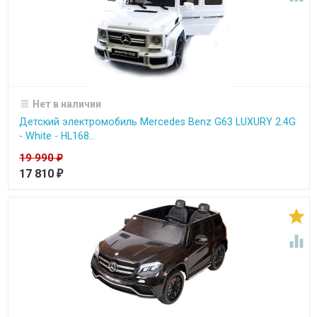
Нет в наличии
Детский электромобиль Mercedes Benz G63 LUXURY 2.4G
- White - HL168...
19 990
₽
17 810
₽

