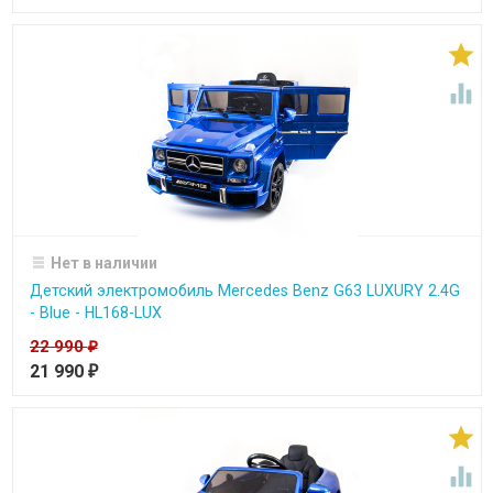


Нет в наличии
Детский электромобиль Mercedes Benz G63 LUXURY 2.4G
- Blue - HL168-LUX
22 990
₽
21 990
₽

