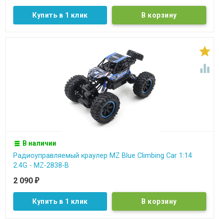
Купить в 1 клик


В наличии
Радиоуправляемый краулер MZ Blue Climbing Car 1:14
2.4G - MZ-2838-B
2 090
₽
Купить в 1 клик