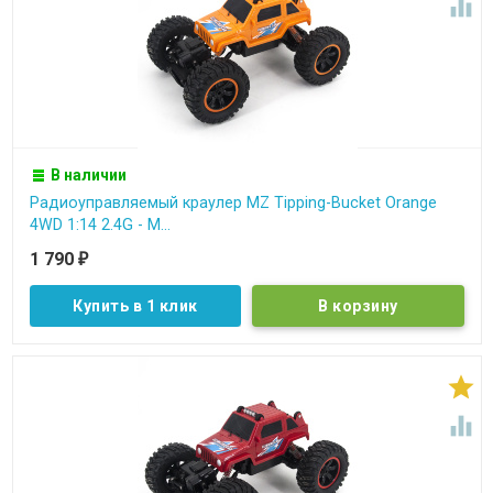

В наличии
Радиоуправляемый краулер MZ Tipping-Bucket Orange
4WD 1:14 2.4G - M...
1 790
₽
Купить в 1 клик

