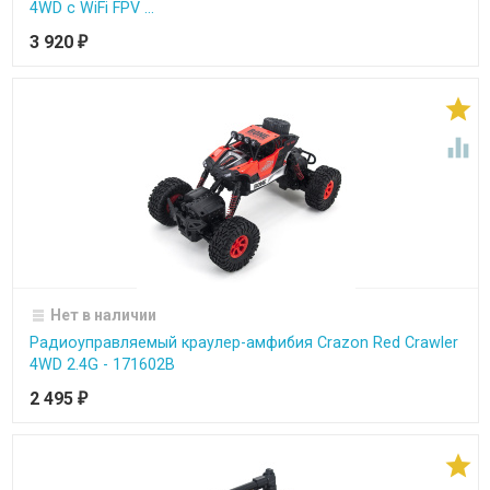
4WD c WiFi FPV ...
3 920
₽


Нет в наличии
Радиоуправляемый краулер-амфибия Crazon Red Crawler
4WD 2.4G - 171602B
2 495
₽
