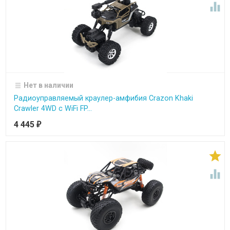

Нет в наличии
Радиоуправляемый краулер-амфибия Crazon Khaki
Crawler 4WD c WiFi FP...
4 445
₽

