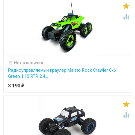


Нет в наличии
Радиоуправляемый краулер Maisto Rock Crawler 6x6
Green 1:10 RTR 2.4...
3 190
₽

