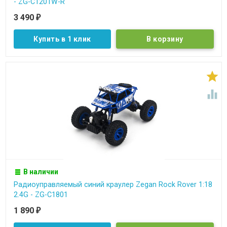
- ZG-C1201W-R
3 490
₽
Купить в 1 клик


В наличии
Радиоуправляемый синий краулер Zegan Rock Rover 1:18
2.4G - ZG-C1801
1 890
₽