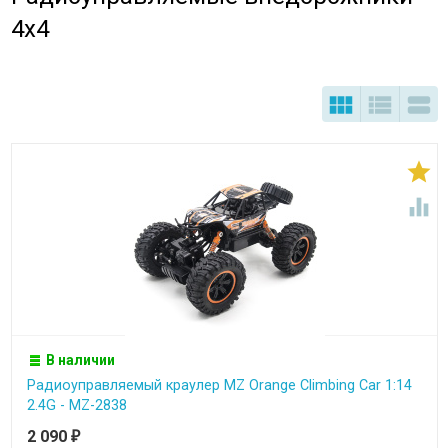
4х4





В наличии
Радиоуправляемый краулер MZ Orange Climbing Car 1:14
2.4G - MZ-2838
2 090
₽