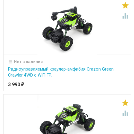


Нет в наличии
Радиоуправляемый краулер-амфибия Crazon Green
Crawler 4WD c WiFi FP...
3 990
₽

