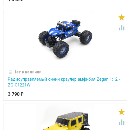


Нет в наличии
Радиоуправляемый синий краулер амфибия Zegan 1:12 -
ZG-C1221W
3 790
₽

