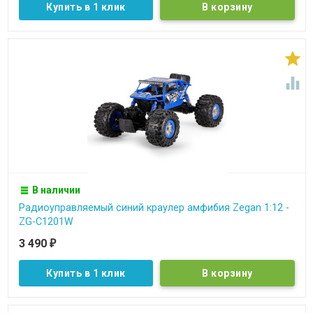
Купить в 1 клик


В наличии
Радиоуправляемый синий краулер амфибия Zegan 1:12 -
ZG-C1201W
3 490
₽
Купить в 1 клик