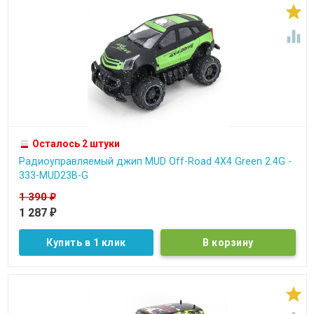


Осталось 2 штуки
Радиоуправляемый джип MUD Off-Road 4X4 Green 2.4G -
333-MUD23B-G
1 390
₽
1 287
₽
Купить в 1 клик
