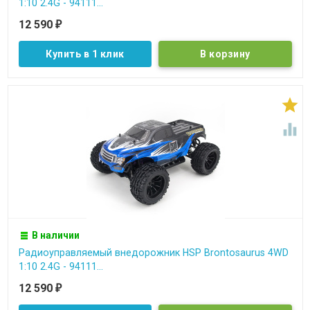
1:10 2.4G - 94111...
12 590
₽
Купить в 1 клик


В наличии
Радиоуправляемый внедорожник HSP Brontosaurus 4WD
1:10 2.4G - 94111...
12 590
₽