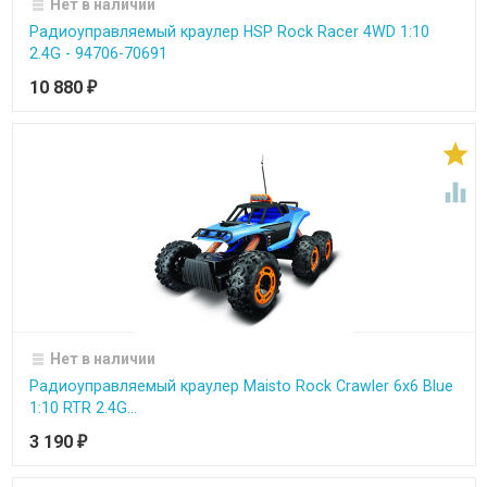
Нет в наличии
Радиоуправляемый краулер HSP Rock Racer 4WD 1:10
2.4G - 94706-70691
10 880
₽


Нет в наличии
Радиоуправляемый краулер Maisto Rock Crawler 6x6 Blue
1:10 RTR 2.4G...
3 190
₽