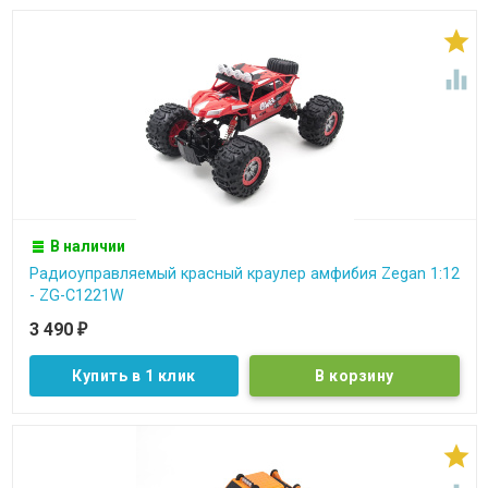


В наличии
Радиоуправляемый красный краулер амфибия Zegan 1:12
- ZG-C1221W
3 490
₽
Купить в 1 клик
