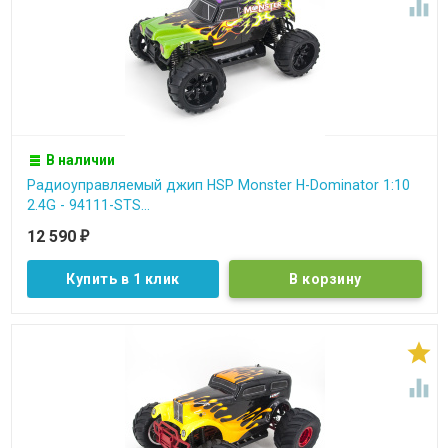

В наличии
Радиоуправляемый джип HSP Monster H-Dominator 1:10
2.4G - 94111-STS...
12 590
₽
Купить в 1 клик

