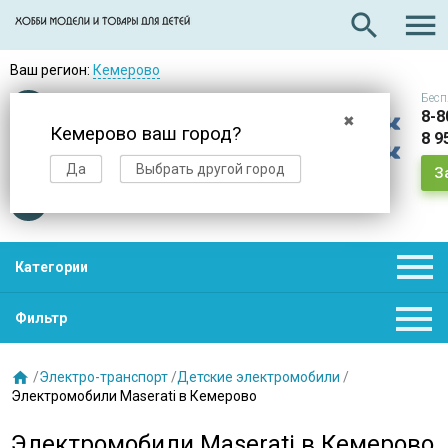

search
Ваш регион:
Кемерово
Бесп
Оплата
при получении
8-8
✖
Кемерово ваш город?
8 9
Доставка
в день заказа
Да
Выбрать другой город
З
Звезды
нас выбирают

Категории

Фильтр

/
Электро-транспорт
/
Детские электромобили
/
Электромобили Maserati в Кемерово
Электромобили Maserati в Кемерово