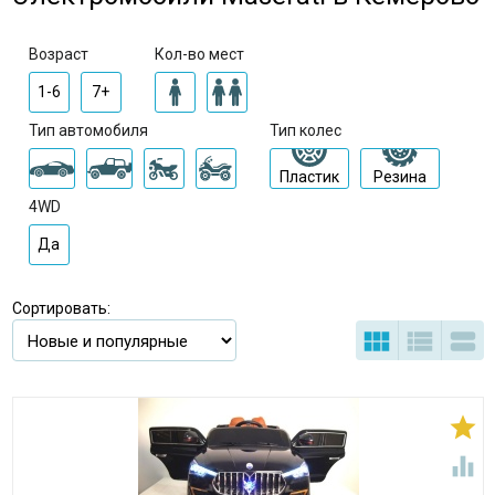
Возраст
Кол-во мест
1-6
7+
Тип автомобиля
Тип колес
Пластик
Резина
4WD
Да
Сортировать:




