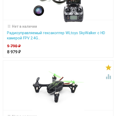
Нет в наличии
Радиоуправляемый гексакоптер WLtoys SkyWalker с HD
камерой FPV 2.4G...
9 790
₽
8 979
₽

