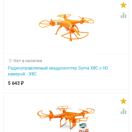


Нет в наличии
Радиоуправляемый квадрокоптер Syma X8C с HD
камерой - X8C
5 643
₽

