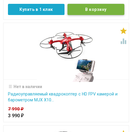
Купить в 1 клик


Нет в наличии
Радиоуправляемый квадрокоптер с HD FPV камерой и
барометром MJX X10...
7 990
₽
3 990
₽