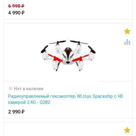
6 990
₽
4 990
₽


Нет в наличии
Радиоуправляемый гексакоптер WLtoys Spaceship с HD
камерой 2.4G - Q282
2 990
₽
