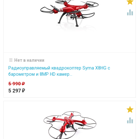


Нет в наличии
Радиоуправляемый квадрокоптер Syma X8HG с
барометром и 8MP HD камер...
5 990
₽
5 297
₽

