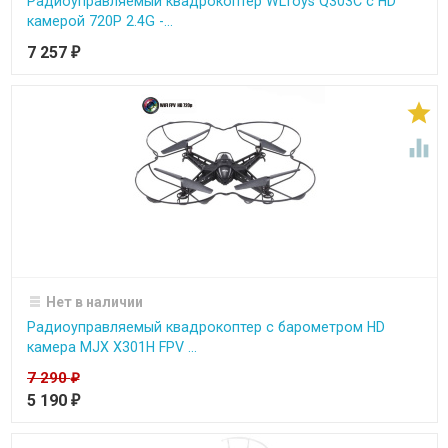
Радиоуправляемый квадрокоптер WLToys Q303C с HD
камерой 720P 2.4G -...
7 257
₽


Нет в наличии
Радиоуправляемый квадрокоптер с барометром HD
камера MJX X301H FPV ...
7 290
₽
5 190
₽