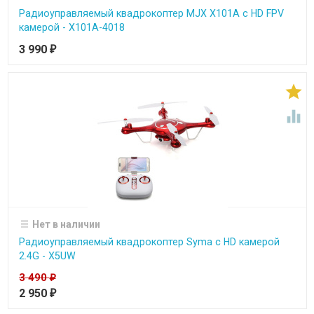
Радиоуправляемый квадрокоптер MJX X101A c HD FPV
камерой - X101A-4018
3 990
₽


Нет в наличии
Радиоуправляемый квадрокоптер Syma с HD камерой
2.4G - X5UW
3 490
₽
2 950
₽