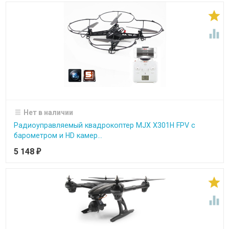


Нет в наличии
Радиоуправляемый квадрокоптер MJX X301H FPV с
барометром и HD камер...
5 148
₽

