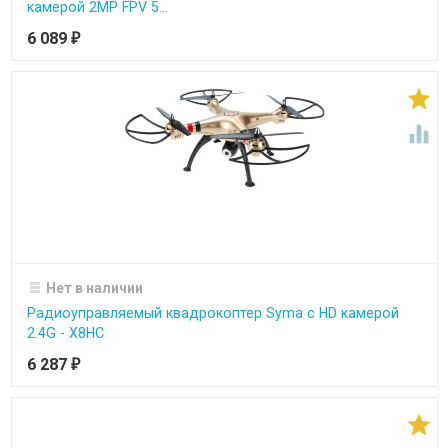
камерой 2MP FPV 5...
6 089
₽


Нет в наличии
Радиоуправляемый квадрокоптер Syma с HD камерой
2.4G - X8HC
6 287
₽
