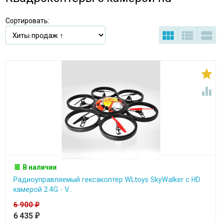
Сортировать:





В наличии
Радиоуправляемый гексакоптер WLtoys SkyWalker с HD
камерой 2.4G - V...
6 900
₽
6 435
₽