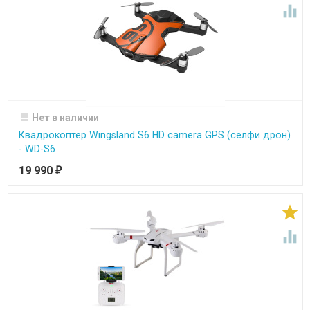

Нет в наличии
Квадрокоптер Wingsland S6 HD camera GPS (селфи дрон)
- WD-S6
19 990
₽

