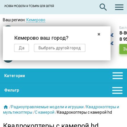

search
Ваш регион:
Кемерово
Бесп
Оплата
при получении
8-8
✖
Кемерово ваш город?
8 9
Доставка
в день заказа
Да
Выбрать другой город
З
Звезды
нас выбирают

Категории

Фильтр

/
Радиоуправляемые модели и игрушки
/
Квадрокоптеры и
мультикоптеры
/
С камерой
/
Квадрокоптеры с камерой hd
Квадрокоптеры с камерой hd