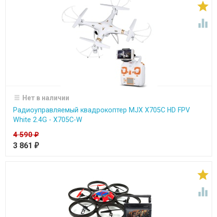


Нет в наличии
Радиоуправляемый квадрокоптер MJX X705C HD FPV
White 2.4G - X705C-W
4 590
₽
3 861
₽

