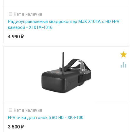
Нет в наличии
Радиоуправляемый квадрокоптер MJX X101A c HD FPV
камерой - X101A-4016
4 990
₽


Нет в наличии
FPV очки для гонок 5.8G HD - XK-F100
3 500
₽