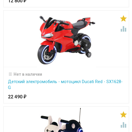
12 800
₽


Нет в наличии
Детский электромобиль - мотоцикл Ducati Red - SX1628-
G
22 490
₽

