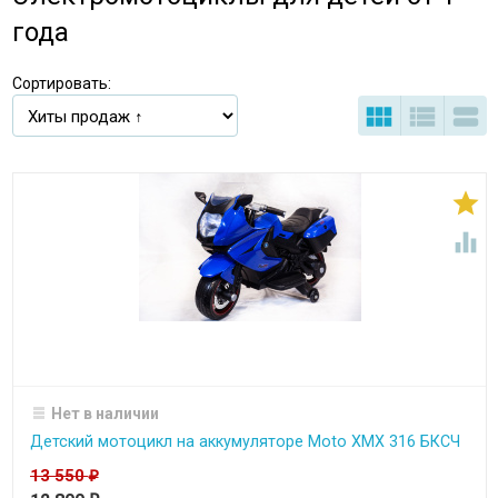
года
Сортировать:





Нет в наличии
Детский мотоцикл на аккумуляторе Moto XMX 316 БКСЧ
13 550
₽