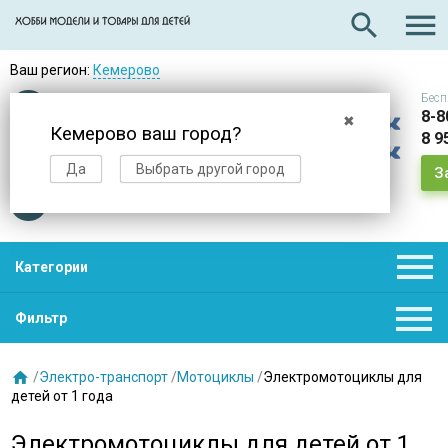

search
Ваш регион:
Кемерово
Бесп
Оплата
при получении
8-8
✖
Кемерово ваш город?
8 9
Доставка
в день заказа
Да
Выбрать другой город
З
Звезды
нас выбирают

Категории

Фильтр

/
Электро-транспорт
/
Мотоциклы
/
Электромотоциклы для
детей от 1 года
Электромотоциклы для детей от 1