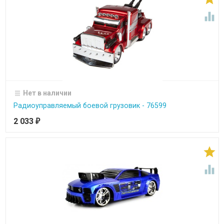

Нет в наличии
Радиоуправляемый боевой грузовик - 76599
2 033
₽

