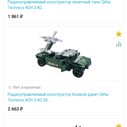
Радиоуправляемый конструктор зенитный танк QiHui
Technics 4CH 2.4G ...
1 861
₽


Нет в наличии
Радиоуправляемый конструктор боевой джип QiHui
Technics 4CH 2.4G 50...
2 663
₽
