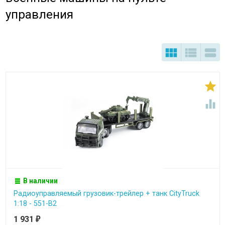
управления





В наличии
Радиоуправляемый грузовик-трейлер + танк CityTruck
1:18 - 551-B2
1 931
₽