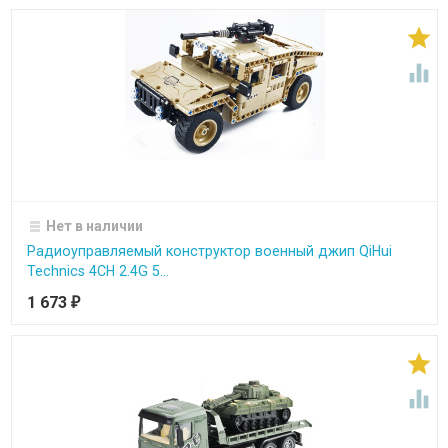


Нет в наличии
Радиоуправляемый конструктор военный джип QiHui
Technics 4CH 2.4G 5...
1 673
₽

