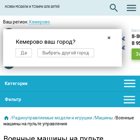

search
Ваш регион:
Кемерово
Бесп
Оплата
при получении
8-8
✖
Кемерово ваш город?
8 9
Доставка
в день заказа
Да
Выбрать другой город
З
Звезды
нас выбирают

Категории

Фильтр

/
Радиоуправляемые модели и игрушки
/
Машины
/
Военные
машины на пульте управления
Военные машины на пульте