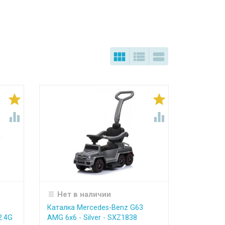







Нет в наличии
Каталка Mercedes-Benz G63
2.4G
AMG 6x6 - Silver - SXZ1838