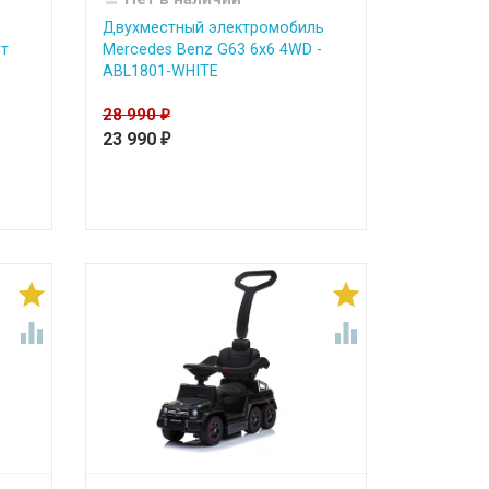
Двухместный электромобиль
т
Mercedes Benz G63 6x6 4WD -
ABL1801-WHITE
28 990
₽
23 990
₽



