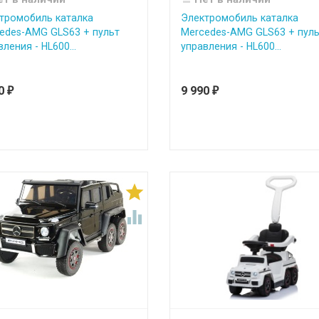
тромобиль каталка
Электромобиль каталка
edes-AMG GLS63 + пульт
Mercedes-AMG GLS63 + пуль
ления - HL600...
управления - HL600...
90
9 990
₽
₽

