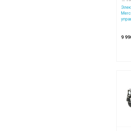
Элек
Merc
управ
9 9