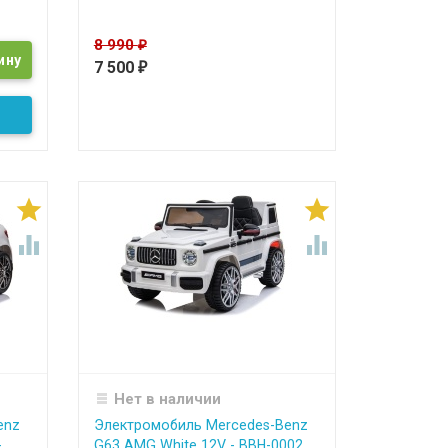
8 990
₽
7 500
₽




Нет в наличии
enz
Электромобиль Mercedes-Benz
-
G63 AMG White 12V - BBH-0002