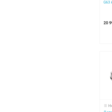
G63 
20 
Н