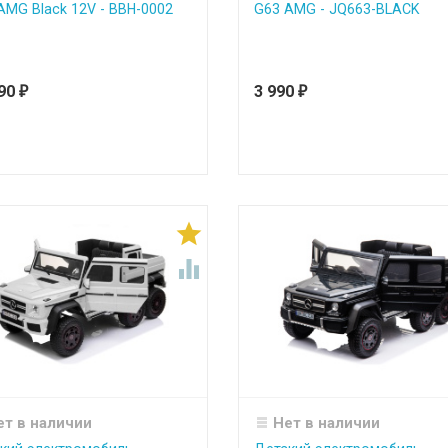
AMG Black 12V - BBH-0002
G63 AMG - JQ663-BLACK
990
3 990
₽
₽


ет в наличии
Нет в наличии