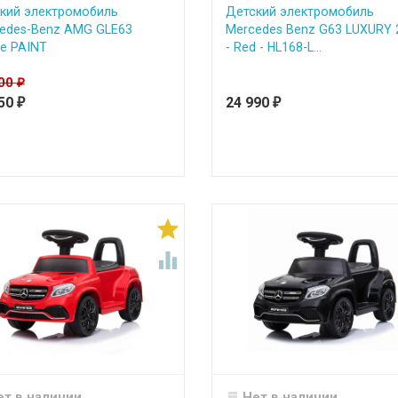
кий электромобиль
Детский электромобиль
edes-Benz AMG GLE63
Mercedes Benz G63 LUXURY 
e PAINT
- Red - HL168-L...
000
₽
950
24 990
₽
₽


ет в наличии
Нет в наличии