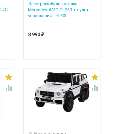
Электромобиль каталка
2.4G
Mercedes-AMG GLS63 + пульт
управления - HL600...
8 990
₽




Нет в наличии