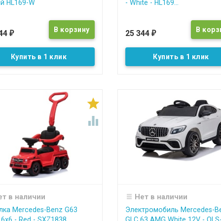
й HL169-W
- White - HL169...
344
25 344
₽
₽
Купить в 1 клик
Купить в 1 клик


ет в наличии
Нет в наличии
лка Mercedes-Benz G63
Электромобиль Mercedes-B
6x6 - Red - SXZ1838
GLC 63 AMG White 12V - QLS