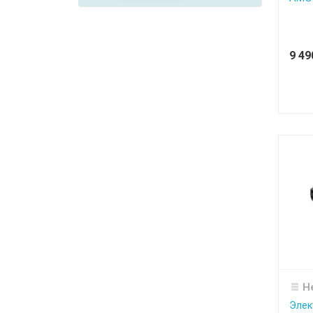
9 4
Н
Элек