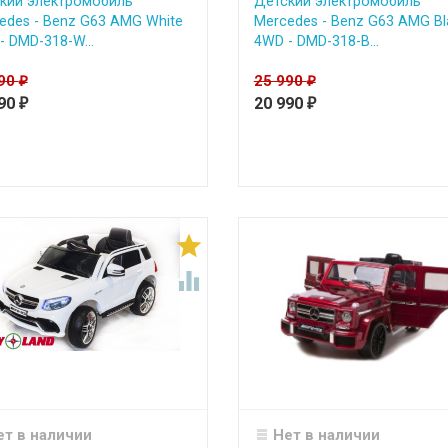
кий электромобиль
Детский электромобиль
edes - Benz G63 AMG White
Mercedes - Benz G63 AMG Bl
- DMD-318-W...
4WD - DMD-318-B...
990
25 990
₽
₽
990
20 990
₽
₽


ет в наличии
Нет в наличии