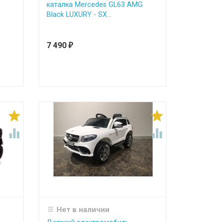
каталка Mercedes GL63 AMG
Black LUXURY - SX...
7 490
₽




Нет в наличии