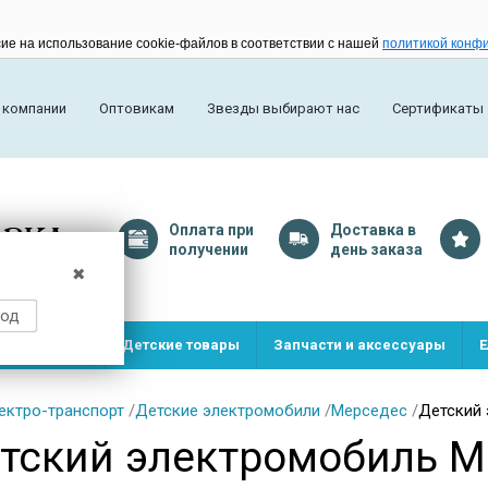
сие на использование cookie-файлов в соответствии с нашей
политикой конф
 компании
Оптовикам
Звезды выбирают нас
Сертификаты
Оплата
при
Доставка
в
получении
день заказа
✖
род
и и игрушки
Детские товары
Запчасти и аксессуары
Е
ектро-транспорт
/
Детские электромобили
/
Мерседес
/
Детский 
тский электромобиль M