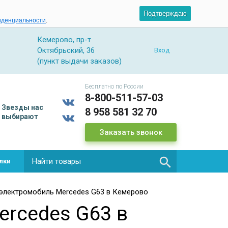
Подтверждаю
иденциальности
.
Кемерово, пр-т
Октябрьский, 36
Вход
(пункт выдачи заказов)
Бесплатно по России
8-800-511-57-03
Звезды
нас
8 958 581 32 70
выбирают
Заказать звонок

лки
электромобиль Mercedes G63 в Кемерово
ercedes G63 в