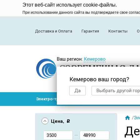
Этот веб-сайт использует cookie-файлы.
При использовании данного сайта вы подтверждаете свое согла
Доставка и Оплата
Гарантия
Контакты
О
Ваш регион:
Кемерово
Кемерово ваш город?
Да
Выбрать другой го
Электро-транспорт
Радиоуправляемые модел

/
Эл
Цена
, Р
Де
—