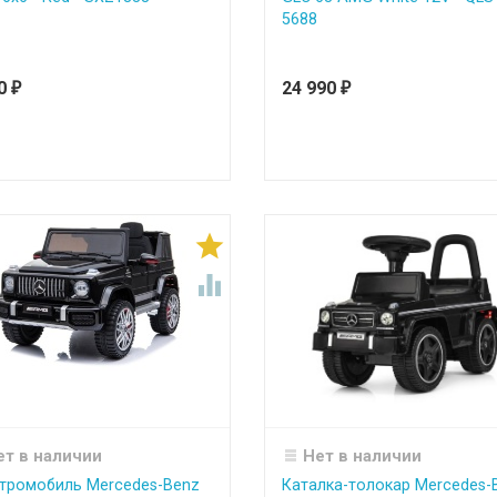
5688
90
24 990
₽
₽


ет в наличии
Нет в наличии
тромобиль Mercedes-Benz
Каталка-толокар Mercedes-