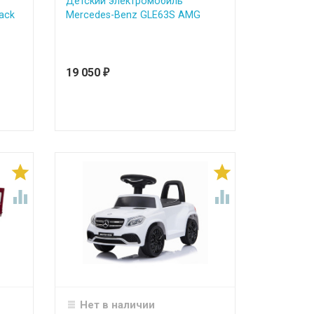
Детский электромобиль
ack
Mercedes-Benz GLE63S AMG
19 050
₽




Нет в наличии