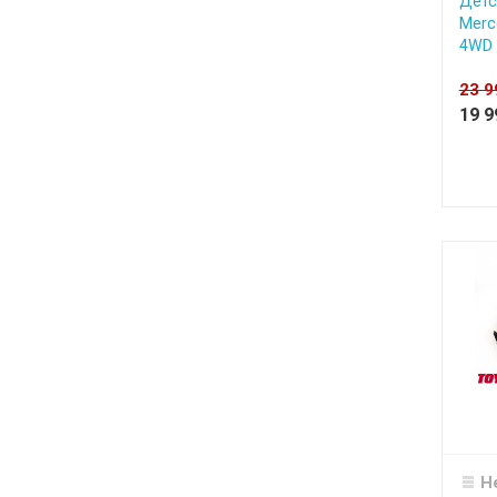
Детс
Merc
4WD 
23 
19 
Н