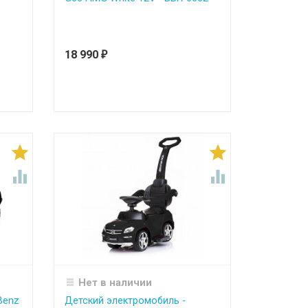
18 990
₽




Нет в наличии
Benz
Детский электромобиль -