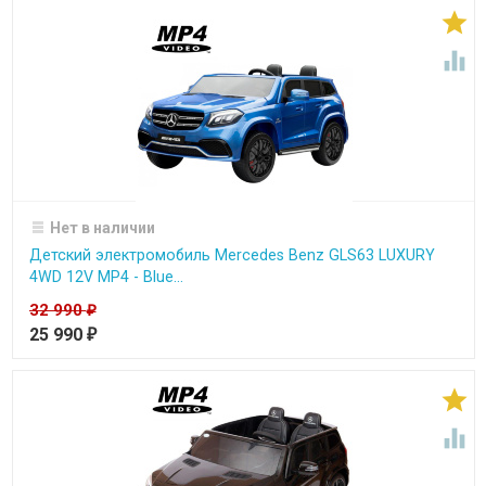


Нет в наличии
Детский электромобиль Mercedes Benz GLS63 LUXURY
4WD 12V MP4 - Blue...
32 990
₽
25 990
₽

