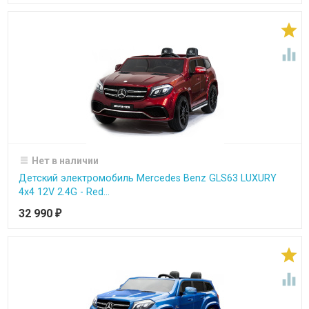


Нет в наличии
Детский электромобиль Mercedes Benz GLS63 LUXURY
4x4 12V 2.4G - Red...
32 990
₽

