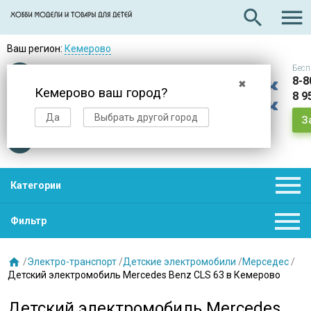

search
Ваш регион:
Кемерово
Бесп
Оплата
при получении
8-8
✖
Кемерово ваш город?
8 9
Доставка
в день заказа
Да
Выбрать другой город
З
Звезды
нас выбирают

Категории

Фильтр

/
Электро-транспорт
/
Детские электромобили
/
Мерседес
/
Детский электромобиль Mercedes Benz CLS 63 в Кемерово
Детский электромобиль Mercedes