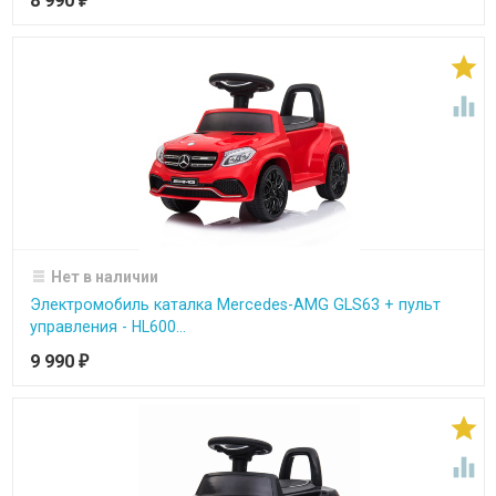
8 990
₽


Нет в наличии
Электромобиль каталка Mercedes-AMG GLS63 + пульт
управления - HL600...
9 990
₽

