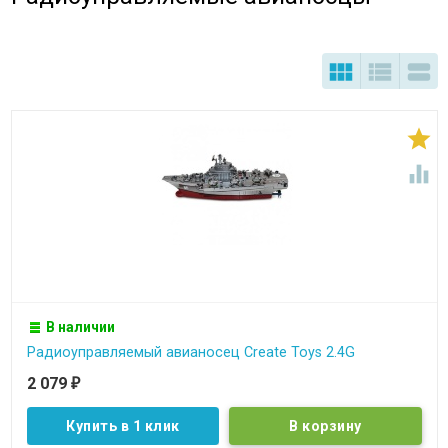





В наличии
Радиоуправляемый авианосец Create Toys 2.4G
2 079
₽
Купить в 1 клик