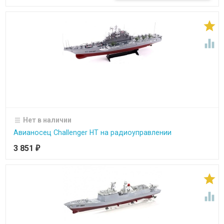


Нет в наличии
Авианосец Challenger HT на радиоуправлении
3 851
₽

