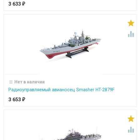
3 633
₽


Нет в наличии
Радиоуправляемый авианосец Smasher HT-2879F
3 653
₽

