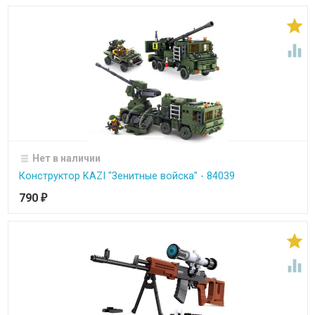


Нет в наличии
Конструктор KAZI "Зенитные войска" - 84039
790
₽

