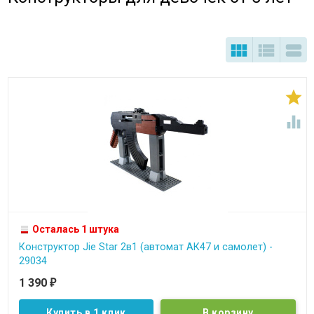





Осталась 1 штука
Конструктор Jie Star 2в1 (автомат АК47 и самолет) -
29034
1 390
₽
Купить в 1 клик