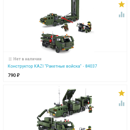


Нет в наличии
Конструктор KAZI "Ракетные войска" - 84037
790
₽

