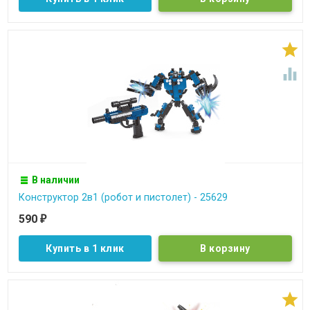


В наличии
Конструктор 2в1 (робот и пистолет) - 25629
590
₽
Купить в 1 клик
