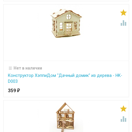


Нет в наличии
Конструктор ХэппиДом "Дачный домик" из дерева - HK-
D003
359
₽

