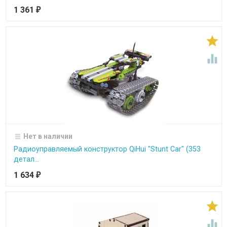
1 361
₽


Нет в наличии
Радиоуправляемый конструктор QiHui "Stunt Car" (353
детал...
1 634
₽

