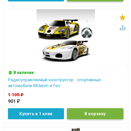


В наличии
Радиоуправляемый конструктор - спортивные
автомобили Mclaren и Ferr...
1 100
₽
901
₽
Купить в 1 клик