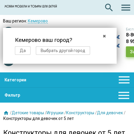

search
Ваш регион:
Кемерово
Бесп
Оплата
при получении
8-8
✖
Кемерово ваш город?
8 9
Доставка
в день заказа
Да
Выбрать другой город
З
Звезды
нас выбирают

Категории

Фильтр

/
Детские товары
/
Игрушки
/
Конструкторы
/
Для девочек
/
Конструкторы для девочек от 5 лет
Конструкторы для девочек от 5 лет