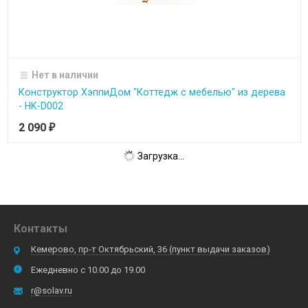
Нет в наличии
Конструктор ХэппиДом "Коттедж с мебелью" из дерева
- HK-D002
2 090
₽
Загрузка...
Контакты
Кемерово, пр-т Октябрьский, 36 (пункт выдачи заказов)
Ежедневно с 10.00 до 19.00
r@solav.ru