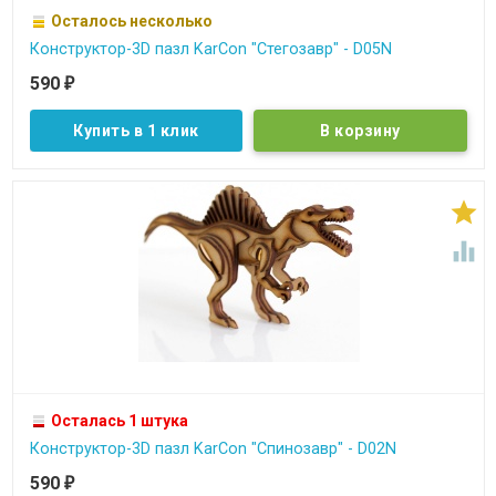
Осталось несколько
Конструктор-3D пазл KarCon "Стегозавр" - D05N
590
₽
Купить в 1 клик


Осталась 1 штука
Конструктор-3D пазл KarCon "Спинозавр" - D02N
590
₽