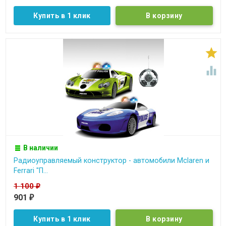
Купить в 1 клик


В наличии
Радиоуправляемый конструктор - автомобили Mclaren и
Ferrari "П...
1 100
₽
901
₽
Купить в 1 клик