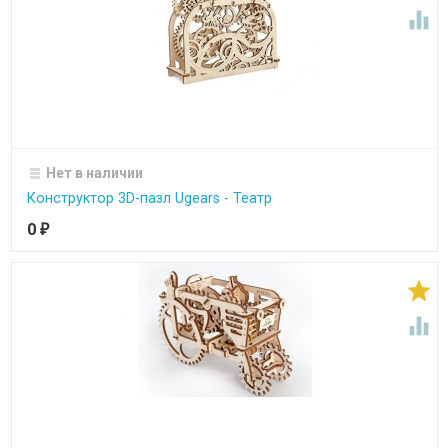

Нет в наличии
Конструктор 3D-пазл Ugears - Театр
0
₽

