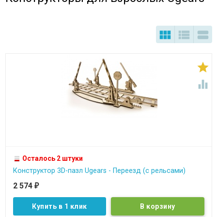





Осталось 2 штуки
Конструктор 3D-пазл Ugears - Переезд (с рельсами)
2 574
₽
Купить в 1 клик