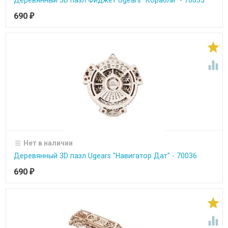
Деревянный 3D пазл Фиджет Ugears "Корабли" - 70035
690
₽


Нет в наличии
Деревянный 3D пазл Ugears "Навигатор Дат" - 70036
690
₽

