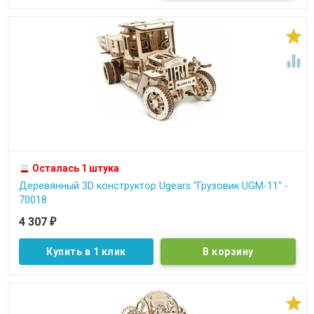


Осталась 1 штука
Деревянный 3D конструктор Ugears "Грузовик UGM-11" -
70018
4 307
₽
Купить в 1 клик
