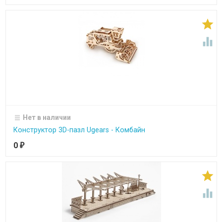


Нет в наличии
Конструктор 3D-пазл Ugears - Комбайн
0
₽

