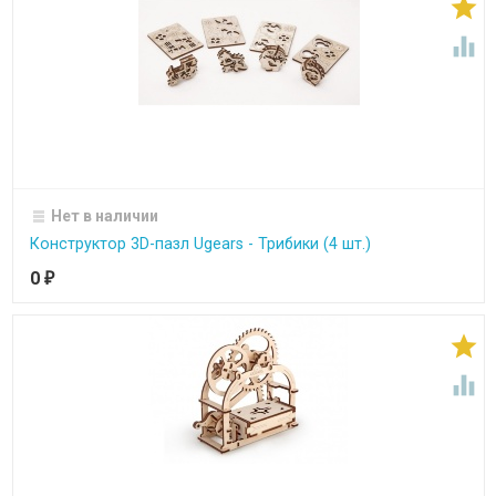


Нет в наличии
Конструктор 3D-пазл Ugears - Трибики (4 шт.)
0
₽

