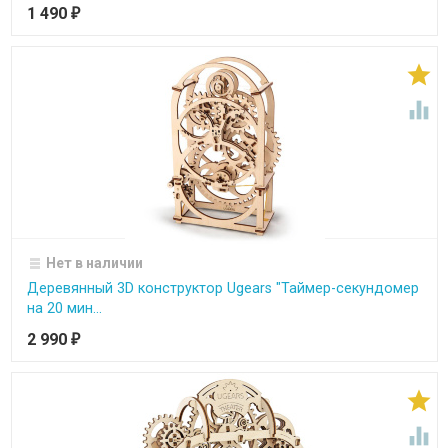
1 490
₽


Нет в наличии
Деревянный 3D конструктор Ugears "Таймер-секундомер
на 20 мин...
2 990
₽

