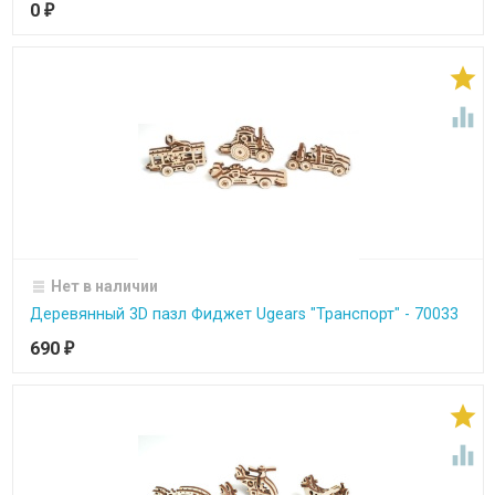
0
₽


Нет в наличии
Деревянный 3D пазл Фиджет Ugears "Транспорт" - 70033
690
₽

