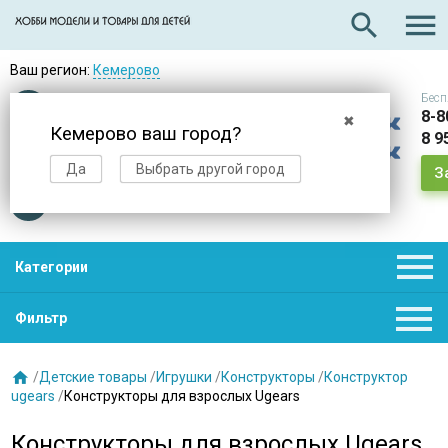

search
Ваш регион:
Кемерово
Бесп
Оплата
при получении
8-8
✖
Кемерово ваш город?
8 9
Доставка
в день заказа
Да
Выбрать другой город
З
Звезды
нас выбирают

Категории

Фильтр

/
Детские товары
/
Игрушки
/
Конструкторы
/
Конструктор
ugears
/
Конструкторы для взрослых Ugears
Конструкторы для взрослых Ugears