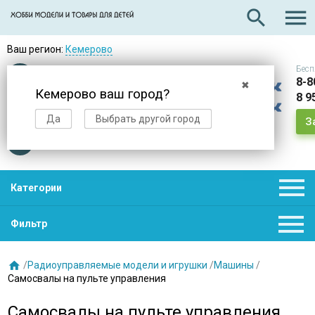

search
Ваш регион:
Кемерово
Бесп
Оплата
при получении
8-8
✖
Кемерово ваш город?
8 9
Доставка
в день заказа
Да
Выбрать другой город
З
Звезды
нас выбирают

Категории

Фильтр

/
Радиоуправляемые модели и игрушки
/
Машины
/
Самосвалы на пульте управления
Самосвалы на пульте управления