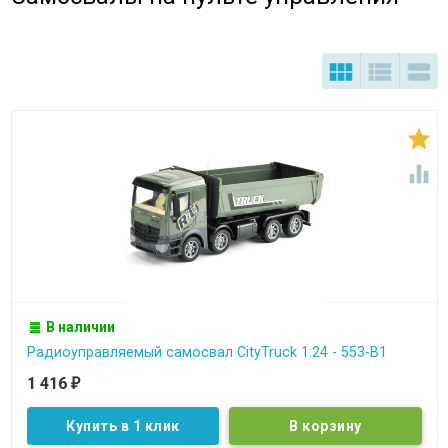





В наличии
Радиоуправляемый самосвал CityTruck 1:24 - 553-B1
1 416
₽
Купить в 1 клик