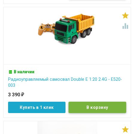


В наличии
Радиоуправляемый самосвал Double E 1:20 2.4G - E520-
003
3 390
₽
Купить в 1 клик
