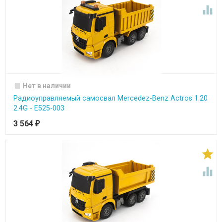

Нет в наличии
Радиоуправляемый самосвал Mercedez-Benz Actros 1:20
2.4G - E525-003
3 564
₽

