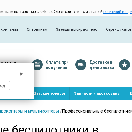
сие на использование cookie-файлов в соответствии с нашей
политикой конф
 компании
Оптовикам
Звезды выбирают нас
Сертификаты
Оплата
при
Доставка
в
получении
день заказа
✖
род
и и игрушки
Детские товары
Запчасти и аксессуары
Е
дрокоптеры и мультикоптеры
/
Профессиональные беспилотники
е беспилотники в