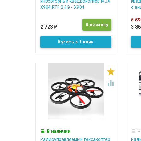
инверторный квадрокоптер MJX
квад
X904 RTF 2.4G - X904
c ви
5 5
2 723
3 8
₽
Купить в 1 клик


В наличии
Н
Радиоуправляемый гексакоптер
Рад