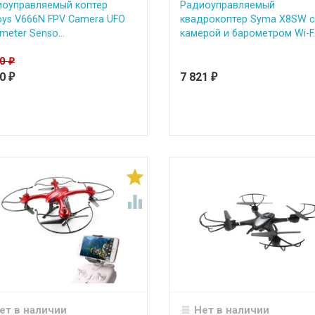
иоуправляемый коптер
Радиоуправляемый
ys V666N FPV Camera UFO
квадрокоптер Syma X8SW 
meter Senso...
камерой и барометром Wi-F..
90
₽
20
7 821
₽
₽


ет в наличии
Нет в наличии