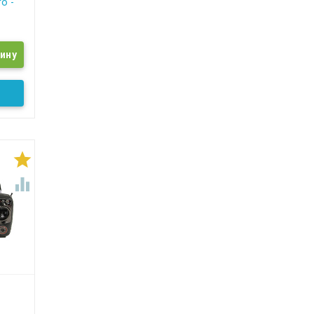
ro -

