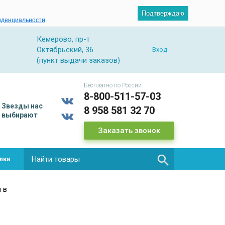
Подтверждаю
иденциальности
.
Кемерово, пр-т
Октябрьский, 36
Вход
(пункт выдачи заказов)
Бесплатно по России
8-800-511-57-03
Звезды
нас
8 958 581 32 70
выбирают
Заказать звонок

лки
 в