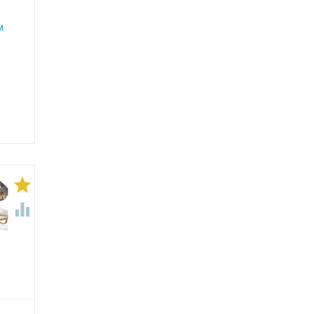
м

