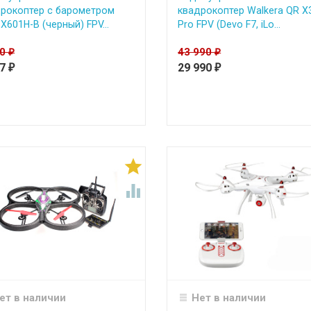
рокоптер с барометром
квадрокоптер Walkera QR X
X601H-B (черный) FPV...
Pro FPV (Devo F7, iLo...
90
43 990
₽
₽
87
29 990
₽
₽


ет в наличии
Нет в наличии