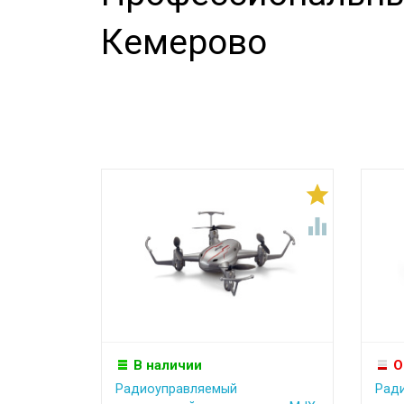
Кемерово


В наличии
О
Радиоуправляемый
Рад