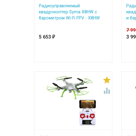
Радиоуправляемый
Рад
квадрокоптер Syma X8HW с
квад
барометром Wi-Fi FPV - X8HW
и ба
7 9
5 653
3 9
₽

