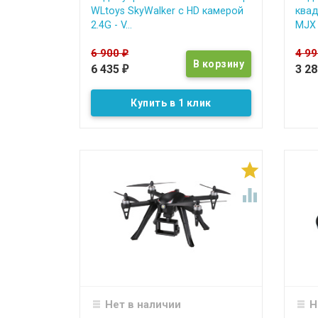
WLtoys SkyWalker с HD камерой
квад
2.4G - V...
MJX 
6 900
4 9
₽
6 435
3 2
₽
Купить в 1 клик


Нет в наличии
Н