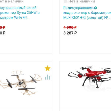
ет в наличии
Нет в наличии
иоуправляемый синий
Радиоуправляемый
дрокоптер Syma X5HW с
квадрокоптер с барометро
метром Wi-Fi FP...
MJX X601H-G (золотой) FP...
90
4 990
₽
₽
90
3 287
₽
₽

