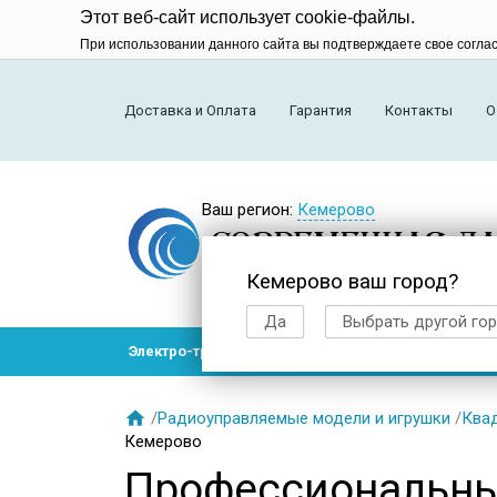
Этот веб-сайт использует cookie-файлы.
При использовании данного сайта вы подтверждаете свое согла
Доставка и Оплата
Гарантия
Контакты
О
Ваш регион:
Кемерово
Кемерово ваш город?
Да
Выбрать другой го
Электро-транспорт
Радиоуправляемые модел

/
Радиоуправляемые модели и игрушки
/
Ква
Кемерово
Профессиональны