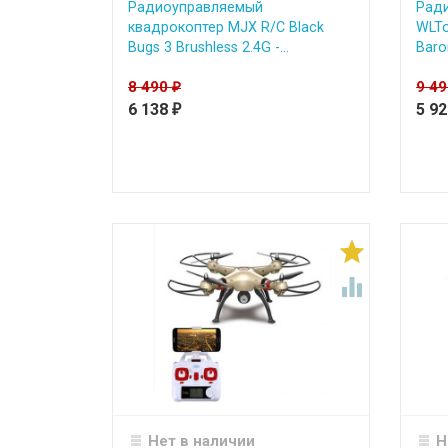
Радиоуправляемый
Рад
квадрокоптер MJX R/C Black
WLTo
Bugs 3 Brushless 2.4G -...
Baro
8 490
9 4
₽
6 138
5 9
₽


Нет в наличии
Н