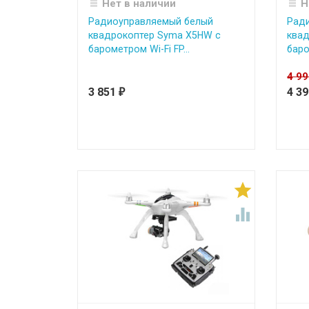
Нет в наличии
Н
Радиоуправляемый белый
Рад
квадрокоптер Syma X5HW с
ква
барометром Wi-Fi FP...
баро
4 9
3 851
4 3
₽

