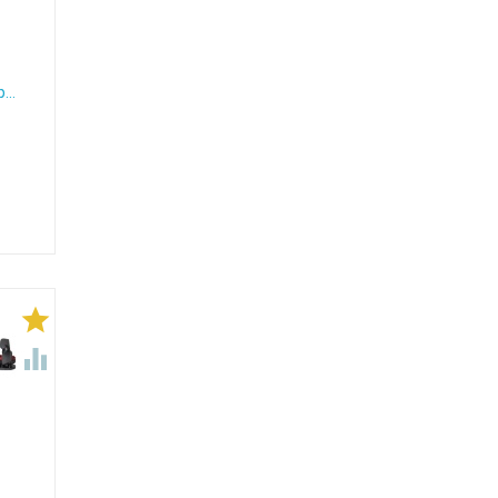
..

