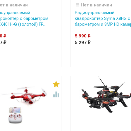
ет в наличии
Нет в наличии
иоуправляемый
Радиоуправляемый
рокоптер с барометром
квадрокоптер Syma X8HG с
X401H-G (золотой) FP...
барометром и 8MP HD камер.
90
5 990
₽
₽
07
5 297
₽
₽

