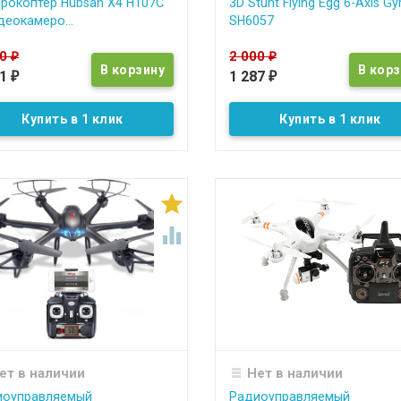
рокоптер Hubsan X4 H107C
3D Stunt Flying Egg 6-Axis Gy
деокамеро...
SH6057
90
2 000
₽
₽
61
1 287
₽
₽
Купить в 1 клик
Купить в 1 клик


ет в наличии
Нет в наличии
иоуправляемый
Радиоуправляемый